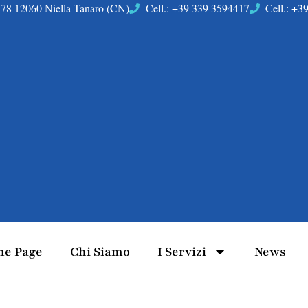
78 12060 Niella Tanaro (CN)
Cell.: +39 339 3594417
Cell.: +
e Page
Chi Siamo
I Servizi
News