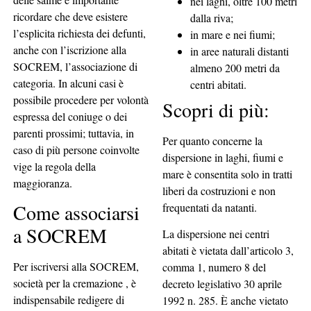
nei laghi, oltre 100 metri
ricordare che deve esistere
dalla riva;
l’esplicita richiesta dei defunti,
in mare e nei fiumi;
anche con l’iscrizione alla
in aree naturali distanti
SOCREM, l’associazione di
almeno 200 metri da
categoria. In alcuni casi è
centri abitati.
possibile procedere per volontà
Scopri di più:
espressa del coniuge o dei
parenti prossimi; tuttavia, in
Per quanto concerne la
caso di più persone coinvolte
dispersione in laghi, fiumi e
vige la regola della
mare è consentita solo in tratti
maggioranza.
liberi da costruzioni e non
Come associarsi
frequentati da natanti.
a SOCREM
La dispersione nei centri
abitati è vietata dall’articolo 3,
Per iscriversi alla SOCREM,
comma 1, numero 8 del
società per la cremazione , è
decreto legislativo 30 aprile
indispensabile redigere di
1992 n. 285. È anche vietato