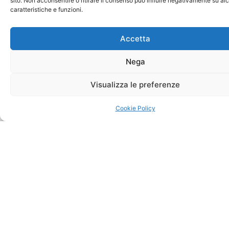
sito. Non acconsentire o ritirare il consenso può influire negativamente su al
caratteristiche e funzioni.
Numero
Accetta
Messaggio
Nega
Visualizza le preferenze
Cookie Policy
Confermo di avere letto e accetto al trattamento dei miei dati
ai sensi del Regolamento Europeo GDPR 2016/679.
Leggi
l’informativa completa
Invia