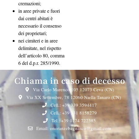
cremazioni;
in aree private e fuori
dai centri abitati è
necessario il consenso
dei proprietari;
nei cimiteri e in aree
delimitate, nel rispetto
dell’articolo 80, comma
6 del d.p.r. 285/1990.
Chiama in caso di decesso
Via Carlo Marenco 105 12073 Ceva (CN)
Via XX Settembre, 78 12060 Niella Tanaro (CN)
Cell.: +39 339 3594417
Cell.: +39 331 8158279
Tel.: +39 0174 722385
Email: onoranzebagnasco@gmail.com