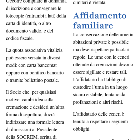
Occorre compilare la domanda
cimiteri è vietata.
di iscrizione e consegnare le
Affidamento
fotocopie (entrambi i lati) della
carta di identità, o altro
familiare
documento valido, e del
La conservazione delle urne in
codice fiscale.
abitazioni private è possibile
ma deve rispettare particolari
La quota associativa vitalizia
regole. Le urne con le ceneri
può essere versata in diversi
ottenute da cremazioni devono
modi: con carta bancomat
essere sigillate e restare tali.
oppure con bonifico bancario
L’affidatario ha l’obbligo di
o tramite bollettino postale.
custodire l’urna in un luogo
Il Socio che, per qualsiasi
sicuro e stabile, lontano da
motivo, cambi idea sulla
profanazioni e altri rischi.
cremazione e desideri un’altra
L’affidatario delle ceneri è
forma di sepoltura, dovrà
tenuto a rispettare i seguenti
indirizzare una formale lettera
obblighi:
di dimissioni al Presidente
della SOCREM, scritta di