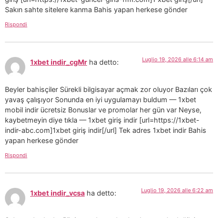
Sakın sahte sitelere kanma Bahis yapan herkese gönder
Rispondi
Luglio 19, 2026 alle 6:14 am
1xbet indir_cgMr
ha detto:
Beyler bahisçiler Sürekli bilgisayar açmak zor oluyor Bazıları çok
yavaş çalışıyor Sonunda en iyi uygulamayı buldum — 1xbet
mobil indir ücretsiz Bonuslar ve promolar her gün var Neyse,
kaybetmeyin diye tıkla — 1xbet giriş indir [url=https://1xbet-
indir-abc.com]1xbet giriş indir[/url] Tek adres 1xbet indir Bahis
yapan herkese gönder
Rispondi
Luglio 19, 2026 alle 6:22 am
1xbet indir_vcsa
ha detto: