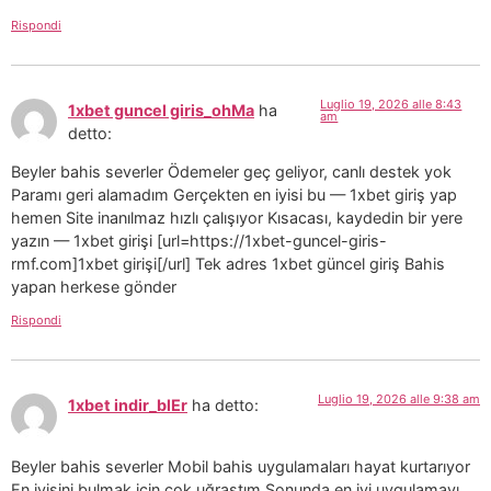
Rispondi
Luglio 19, 2026 alle 8:43
1xbet guncel giris_ohMa
ha
am
detto:
Beyler bahis severler Ödemeler geç geliyor, canlı destek yok
Paramı geri alamadım Gerçekten en iyisi bu — 1xbet giriş yap
hemen Site inanılmaz hızlı çalışıyor Kısacası, kaydedin bir yere
yazın — 1xbet girişi [url=https://1xbet-guncel-giris-
rmf.com]1xbet girişi[/url] Tek adres 1xbet güncel giriş Bahis
yapan herkese gönder
Rispondi
Luglio 19, 2026 alle 9:38 am
1xbet indir_blEr
ha detto:
Beyler bahis severler Mobil bahis uygulamaları hayat kurtarıyor
En iyisini bulmak için çok uğraştım Sonunda en iyi uygulamayı