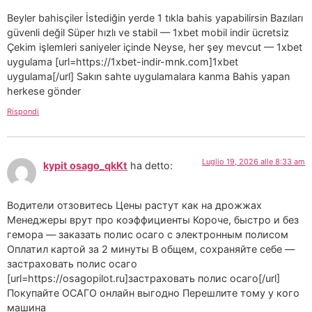
Beyler bahisçiler İstediğin yerde 1 tıkla bahis yapabilirsin Bazıları
güvenli değil Süper hızlı ve stabil — 1xbet mobil indir ücretsiz
Çekim işlemleri saniyeler içinde Neyse, her şey mevcut — 1xbet
uygulama [url=https://1xbet-indir-mnk.com]1xbet
uygulama[/url] Sakın sahte uygulamalara kanma Bahis yapan
herkese gönder
Rispondi
Luglio 19, 2026 alle 8:33 am
kypit osago_qkKt
ha detto:
Водители отзовитесь Цены растут как на дрожжах
Менеджеры врут про коэффициенты Короче, быстро и без
гемора — заказать полис осаго с электронным полисом
Оплатил картой за 2 минуты В общем, сохраняйте себе —
застраховать полис осаго
[url=https://osagopilot.ru]застраховать полис осаго[/url]
Покупайте ОСАГО онлайн выгодно Перешлите тому у кого
машина