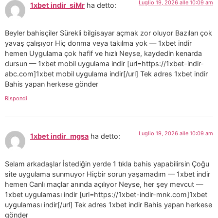
Luglio 19, 2026 alle 10:09 am
1xbet indir_siMr
ha detto:
Beyler bahisçiler Sürekli bilgisayar açmak zor oluyor Bazıları çok
yavaş çalışıyor Hiç donma veya takılma yok — 1xbet indir
hemen Uygulama çok hafif ve hızlı Neyse, kaydedin kenarda
dursun — 1xbet mobil uygulama indir [url=https://1xbet-indir-
abc.com]1xbet mobil uygulama indir[/url] Tek adres 1xbet indir
Bahis yapan herkese gönder
Rispondi
Luglio 19, 2026 alle 10:09 am
1xbet indir_mgsa
ha detto:
Selam arkadaşlar İstediğin yerde 1 tıkla bahis yapabilirsin Çoğu
site uygulama sunmuyor Hiçbir sorun yaşamadım — 1xbet indir
hemen Canlı maçlar anında açılıyor Neyse, her şey mevcut —
1xbet uygulaması indir [url=https://1xbet-indir-mnk.com]1xbet
uygulaması indir[/url] Tek adres 1xbet indir Bahis yapan herkese
gönder