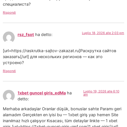
специалиста?
Rispondi
Luglio 18, 2026 alle 2:03 pm
rsz_fsot
ha detto:
[url=https://raskrutka-sajtov-zakazat.ru]Раскрутка сайтов
заказать[/url] для нескольких регионов — как это
устроено?
Rispondi
Luglio 19, 2026 alle 6:10
1xbet guncel giris_edMa
ha
am
detto:
Merhaba arkadaşlar Oranlar düşük, bonuslar sahte Paramı geri
alamadım Gerçekten en iyisi bu — 1xbet giriş yap hemen Site
inanılmaz hızlı çalışıyor Kısacası, tüm detaylar linkte — 1 xbet
giriş [url=https://1xbet-guncel-giris-rmf.com]1 xbet giriş[/url]