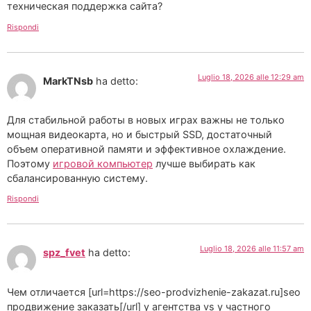
техническая поддержка сайта?
Rispondi
Luglio 18, 2026 alle 12:29 am
MarkTNsb
ha detto:
Для стабильной работы в новых играх важны не только
мощная видеокарта, но и быстрый SSD, достаточный
объем оперативной памяти и эффективное охлаждение.
Поэтому
игровой компьютер
лучше выбирать как
сбалансированную систему.
Rispondi
Luglio 18, 2026 alle 11:57 am
spz_fvet
ha detto:
Чем отличается [url=https://seo-prodvizhenie-zakazat.ru]seo
продвижение заказать[/url] у агентства vs у частного