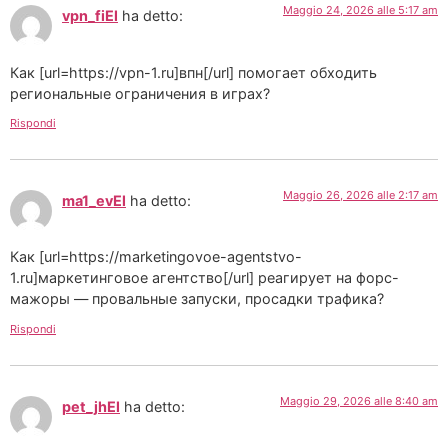
Maggio 24, 2026 alle 5:17 am
vpn_fiEl
ha detto:
Как [url=https://vpn-1.ru]впн[/url] помогает обходить
региональные ограничения в играх?
Rispondi
Maggio 26, 2026 alle 2:17 am
ma1_evEl
ha detto:
Как [url=https://marketingovoe-agentstvo-
1.ru]маркетинговое агентство[/url] реагирует на форс-
мажоры — провальные запуски, просадки трафика?
Rispondi
Maggio 29, 2026 alle 8:40 am
pet_jhEl
ha detto: