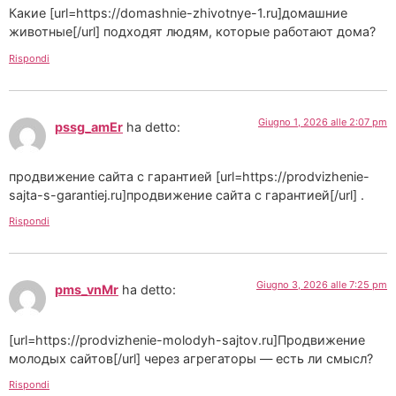
Какие [url=https://domashnie-zhivotnye-1.ru]домашние
животные[/url] подходят людям, которые работают дома?
Rispondi
Giugno 1, 2026 alle 2:07 pm
pssg_amEr
ha detto:
продвижение сайта с гарантией [url=https://prodvizhenie-
sajta-s-garantiej.ru]продвижение сайта с гарантией[/url] .
Rispondi
Giugno 3, 2026 alle 7:25 pm
pms_vnMr
ha detto:
[url=https://prodvizhenie-molodyh-sajtov.ru]Продвижение
молодых сайтов[/url] через агрегаторы — есть ли смысл?
Rispondi