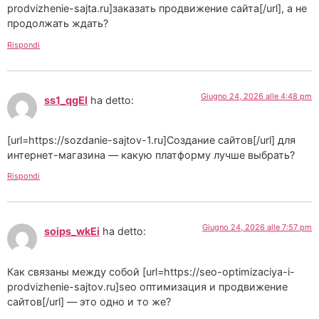
prodvizhenie-sajta.ru]заказать продвижение сайта[/url], а не
продолжать ждать?
Rispondi
Giugno 24, 2026 alle 4:48 pm
ss1_qgEl
ha detto:
[url=https://sozdanie-sajtov-1.ru]Создание сайтов[/url] для
интернет-магазина — какую платформу лучше выбрать?
Rispondi
Giugno 24, 2026 alle 7:57 pm
soips_wkEi
ha detto:
Как связаны между собой [url=https://seo-optimizaciya-i-
prodvizhenie-sajtov.ru]seo оптимизация и продвижение
сайтов[/url] — это одно и то же?