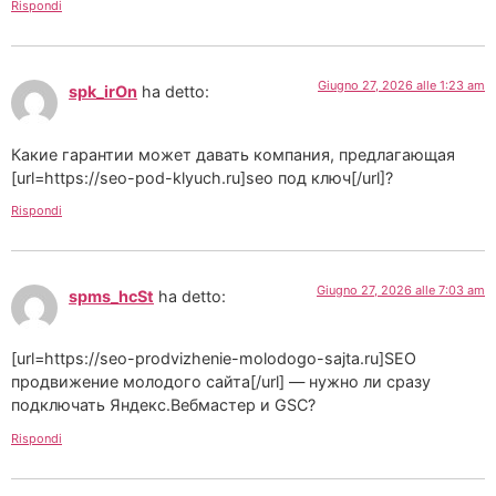
Rispondi
Giugno 27, 2026 alle 1:23 am
spk_irOn
ha detto:
Какие гарантии может давать компания, предлагающая
[url=https://seo-pod-klyuch.ru]seo под ключ[/url]?
Rispondi
Giugno 27, 2026 alle 7:03 am
spms_hcSt
ha detto:
[url=https://seo-prodvizhenie-molodogo-sajta.ru]SEO
продвижение молодого сайта[/url] — нужно ли сразу
подключать Яндекс.Вебмастер и GSC?
Rispondi