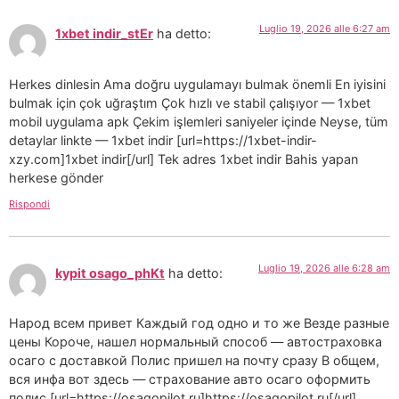
Luglio 19, 2026 alle 6:27 am
1xbet indir_stEr
ha detto:
Herkes dinlesin Ama doğru uygulamayı bulmak önemli En iyisini
bulmak için çok uğraştım Çok hızlı ve stabil çalışıyor — 1xbet
mobil uygulama apk Çekim işlemleri saniyeler içinde Neyse, tüm
detaylar linkte — 1xbet indir [url=https://1xbet-indir-
xzy.com]1xbet indir[/url] Tek adres 1xbet indir Bahis yapan
herkese gönder
Rispondi
Luglio 19, 2026 alle 6:28 am
kypit osago_phKt
ha detto:
Народ всем привет Каждый год одно и то же Везде разные
цены Короче, нашел нормальный способ — автостраховка
осаго с доставкой Полис пришел на почту сразу В общем,
вся инфа вот здесь — страхование авто осаго оформить
полис [url=https://osagopilot.ru]https://osagopilot.ru[/url]