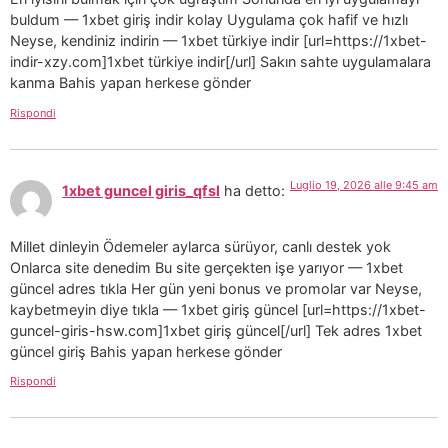
buldum — 1xbet giriş indir kolay Uygulama çok hafif ve hızlı
Neyse, kendiniz indirin — 1xbet türkiye indir [url=https://1xbet-
indir-xzy.com]1xbet türkiye indir[/url] Sakın sahte uygulamalara
kanma Bahis yapan herkese gönder
Rispondi
Luglio 19, 2026 alle 9:45 am
1xbet guncel giris_qfsl
ha detto:
Millet dinleyin Ödemeler aylarca sürüyor, canlı destek yok
Onlarca site denedim Bu site gerçekten işe yarıyor — 1xbet
güncel adres tıkla Her gün yeni bonus ve promolar var Neyse,
kaybetmeyin diye tıkla — 1xbet giriş güncel [url=https://1xbet-
guncel-giris-hsw.com]1xbet giriş güncel[/url] Tek adres 1xbet
güncel giriş Bahis yapan herkese gönder
Rispondi