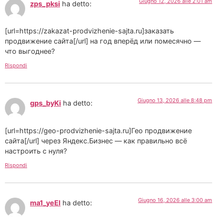
Giugno 12, 2026 alle 2:01 am
zps_pksi
ha detto:
[url=https://zakazat-prodvizhenie-sajta.ru]заказать
продвижение сайта[/url] на год вперёд или помесячно —
что выгоднее?
Rispondi
Giugno 13, 2026 alle 8:48 pm
gps_byKi
ha detto:
[url=https://geo-prodvizhenie-sajta.ru]Гео продвижение
сайта[/url] через Яндекс.Бизнес — как правильно всё
настроить с нуля?
Rispondi
Giugno 16, 2026 alle 3:00 am
ma1_yeEl
ha detto: