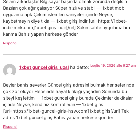
Selam arkadaşlar Bilgisayar başında olmak zorunda değilsin
Bazıları çok ağır çalışıyor Süper hızlı ve stabil — 1xbet mobil
uygulama apk Çekim işlemleri saniyeler içinde Neyse,
kaybetmeyin diye tıkla — 1xbet giriş indir [url=https://1xbet-
indir-mnk.com]1xbet giriş indir[/url] Sakın sahte uygulamalara
kanma Bahis yapan herkese gönder
Rispondi
Luglio 19, 2026 alle 6:27 am
1xbet guncel giris_uzsl
ha detto:
Beyler bahis severler Güncel giriş adresini bulmak her seferinde
çok zor oluyor Hepsinde hayal kırıklığı yaşadım Sonunda bu
siteyi keşfettim — 1xbet güncel giriş burada Çekimler dakikalar
içinde Neyse, kendiniz kontrol edin — 1xbet giris
[url=https://1xbet-guncel-giris-hsw.com]1xbet giris[/url] Tek
adres 1xbet güncel giriş Bahis yapan herkese gönder
Rispondi