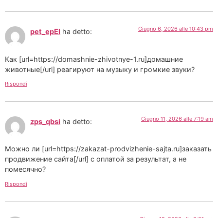
Giugno 6, 2026 alle 10:43 pm
pet_epEl
ha detto:
Как [url=https://domashnie-zhivotnye-1.ru]домашние
животные[/url] реагируют на музыку и громкие звуки?
Rispondi
Giugno 11, 2026 alle 7:19 am
zps_qbsi
ha detto:
Можно ли [url=https://zakazat-prodvizhenie-sajta.ru]заказать
продвижение сайта[/url] с оплатой за результат, а не
помесячно?
Rispondi