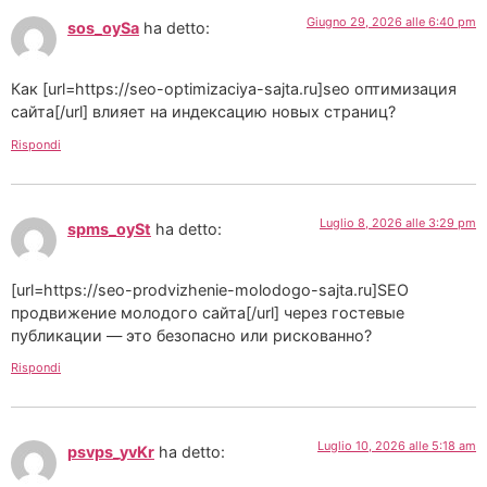
Giugno 29, 2026 alle 6:40 pm
sos_oySa
ha detto:
Как [url=https://seo-optimizaciya-sajta.ru]seo оптимизация
сайта[/url] влияет на индексацию новых страниц?
Rispondi
Luglio 8, 2026 alle 3:29 pm
spms_oySt
ha detto:
[url=https://seo-prodvizhenie-molodogo-sajta.ru]SEO
продвижение молодого сайта[/url] через гостевые
публикации — это безопасно или рискованно?
Rispondi
Luglio 10, 2026 alle 5:18 am
psvps_yvKr
ha detto: