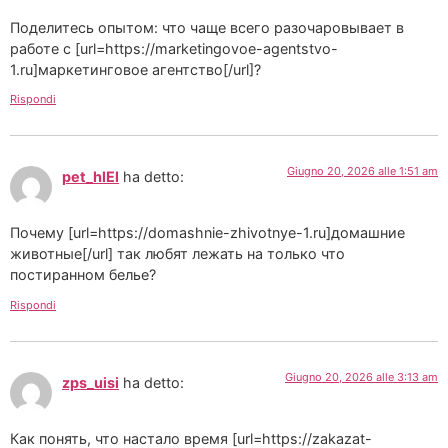
Поделитесь опытом: что чаще всего разочаровывает в
работе с [url=https://marketingovoe-agentstvo-
1.ru]маркетинговое агентство[/url]?
Rispondi
Giugno 20, 2026 alle 1:51 am
pet_hlEl
ha detto:
Почему [url=https://domashnie-zhivotnye-1.ru]домашние
животные[/url] так любят лежать на только что
постиранном белье?
Rispondi
Giugno 20, 2026 alle 3:13 am
zps_uisi
ha detto:
Как понять, что настало время [url=https://zakazat-