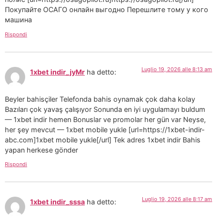
Покупайте ОСАГО онлайн выгодно Перешлите тому у кого
машина
Rispondi
Luglio 19, 2026 alle 8:13 am
1xbet indir_jyMr
ha detto:
Beyler bahisçiler Telefonda bahis oynamak çok daha kolay
Bazıları çok yavaş çalışıyor Sonunda en iyi uygulamayı buldum
— 1xbet indir hemen Bonuslar ve promolar her gün var Neyse,
her şey mevcut — 1xbet mobile yukle [url=https://1xbet-indir-
abc.com]1xbet mobile yukle[/url] Tek adres 1xbet indir Bahis
yapan herkese gönder
Rispondi
Luglio 19, 2026 alle 8:17 am
1xbet indir_sssa
ha detto: