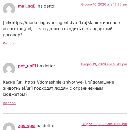
Giugno 16, 2026 alle 12:30 am
ma1_sqEl
ha detto:
[url=https://marketingovoe-agentstvo-1.ru]Маркетинговое
агентство[/url] — что должно входить в стандартный
договор?
Rispondi
Giugno 19, 2026 alle 10:42 pm
pet_uoEl
ha detto:
Какие [url=https://domashnie-zhivotnye-1.ru]домашние
животные[/url] подходят людям с ограниченным
бюджетом?
Rispondi
Giugno 19, 2026 alle 11:59 pm
zps_vgsi
ha detto: