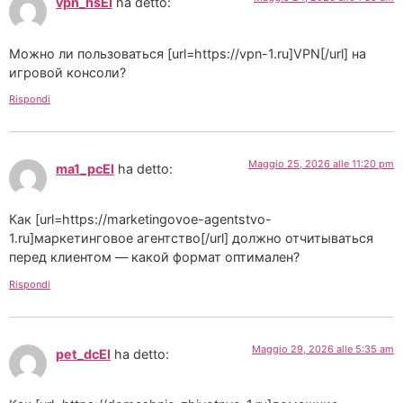
vpn_hsEl
ha detto:
Можно ли пользоваться [url=https://vpn-1.ru]VPN[/url] на
игровой консоли?
Rispondi
Maggio 25, 2026 alle 11:20 pm
ma1_pcEl
ha detto:
Как [url=https://marketingovoe-agentstvo-
1.ru]маркетинговое агентство[/url] должно отчитываться
перед клиентом — какой формат оптимален?
Rispondi
Maggio 29, 2026 alle 5:35 am
pet_dcEl
ha detto: