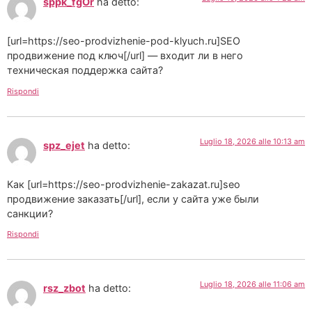
sppk_fgOr
ha detto:
[url=https://seo-prodvizhenie-pod-klyuch.ru]SEO
продвижение под ключ[/url] — входит ли в него
техническая поддержка сайта?
Rispondi
Luglio 18, 2026 alle 10:13 am
spz_ejet
ha detto:
Как [url=https://seo-prodvizhenie-zakazat.ru]seo
продвижение заказать[/url], если у сайта уже были
санкции?
Rispondi
Luglio 18, 2026 alle 11:06 am
rsz_zbot
ha detto: