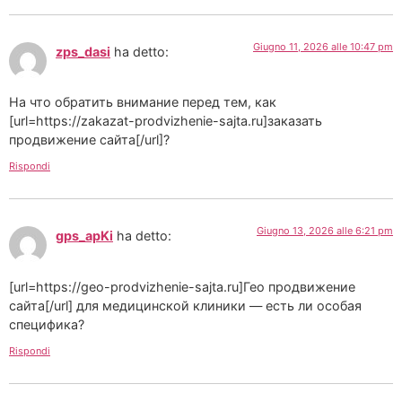
Giugno 11, 2026 alle 10:47 pm
zps_dasi
ha detto:
На что обратить внимание перед тем, как
[url=https://zakazat-prodvizhenie-sajta.ru]заказать
продвижение сайта[/url]?
Rispondi
Giugno 13, 2026 alle 6:21 pm
gps_apKi
ha detto:
[url=https://geo-prodvizhenie-sajta.ru]Гео продвижение
сайта[/url] для медицинской клиники — есть ли особая
специфика?
Rispondi