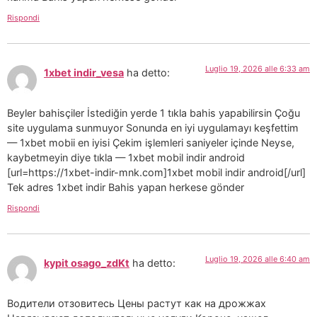
Rispondi
Luglio 19, 2026 alle 6:33 am
1xbet indir_vesa
ha detto:
Beyler bahisçiler İstediğin yerde 1 tıkla bahis yapabilirsin Çoğu
site uygulama sunmuyor Sonunda en iyi uygulamayı keşfettim
— 1xbet mobii en iyisi Çekim işlemleri saniyeler içinde Neyse,
kaybetmeyin diye tıkla — 1xbet mobil indir android
[url=https://1xbet-indir-mnk.com]1xbet mobil indir android[/url]
Tek adres 1xbet indir Bahis yapan herkese gönder
Rispondi
Luglio 19, 2026 alle 6:40 am
kypit osago_zdKt
ha detto:
Водители отзовитесь Цены растут как на дрожжах