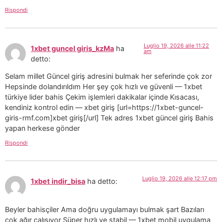
Rispondi
Luglio 19, 2026 alle 11:22
1xbet guncel giris_kzMa
ha
am
detto:
Selam millet Güncel giriş adresini bulmak her seferinde çok zor
Hepsinde dolandırıldım Her şey çok hızlı ve güvenli — 1xbet
türkiye lider bahis Çekim işlemleri dakikalar içinde Kısacası,
kendiniz kontrol edin — xbet giriş [url=https://1xbet-guncel-
giris-rmf.com]xbet giriş[/url] Tek adres 1xbet güncel giriş Bahis
yapan herkese gönder
Rispondi
Luglio 19, 2026 alle 12:17 pm
1xbet indir_bisa
ha detto:
Beyler bahisçiler Ama doğru uygulamayı bulmak şart Bazıları
çok ağır çalışıyor Süper hızlı ve stabil — 1xbet mobil uygulama