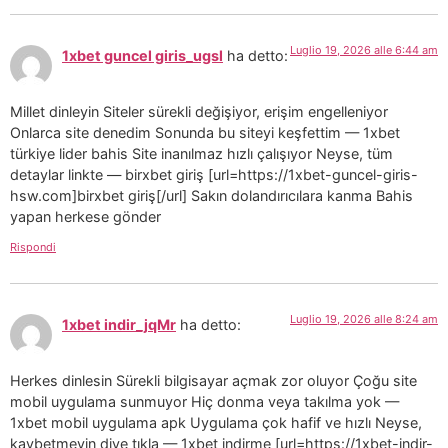
Luglio 19, 2026 alle 6:44 am
1xbet guncel giris_ugsl
ha detto:
Millet dinleyin Siteler sürekli değişiyor, erişim engelleniyor
Onlarca site denedim Sonunda bu siteyi keşfettim — 1xbet
türkiye lider bahis Site inanılmaz hızlı çalışıyor Neyse, tüm
detaylar linkte — birxbet giriş [url=https://1xbet-guncel-giris-
hsw.com]birxbet giriş[/url] Sakın dolandırıcılara kanma Bahis
yapan herkese gönder
Rispondi
Luglio 19, 2026 alle 8:24 am
1xbet indir_jqMr
ha detto:
Herkes dinlesin Sürekli bilgisayar açmak zor oluyor Çoğu site
mobil uygulama sunmuyor Hiç donma veya takılma yok —
1xbet mobil uygulama apk Uygulama çok hafif ve hızlı Neyse,
kaybetmeyin diye tıkla — 1xbet indirme [url=https://1xbet-indir-