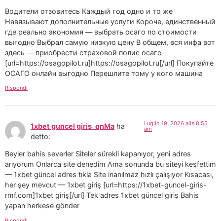
Водители отзовитесь Каждый год одно и то же
Навязывают дополнительные услуги Короче, единственный
где реально экономия — выбрать осаго по стоимости
выгодно Выбрал самую низкую цену В общем, вся инфа вот
здесь — приобрести страховой полис осаго
[url=https://osagopilot.ru]https://osagopilot.ru[/url] Покупайте
ОСАГО онлайн выгодно Перешлите тому у кого машина
Rispondi
Luglio 19, 2026 alle 8:55
1xbet guncel giris_qnMa
ha
am
detto:
Beyler bahis severler Siteler sürekli kapanıyor, yeni adres
arıyorum Onlarca site denedim Ama sonunda bu siteyi keşfettim
— 1xbet güncel adres tıkla Site inanılmaz hızlı çalışıyor Kısacası,
her şey mevcut — 1xbet giriş [url=https://1xbet-guncel-giris-
rmf.com]1xbet giriş[/url] Tek adres 1xbet güncel giriş Bahis
yapan herkese gönder
Rispondi