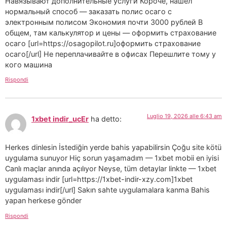
Навязывают дополнительные услуги Короче, нашел
нормальный способ — заказать полис осаго с
электронным полисом Экономия почти 3000 рублей В
общем, там калькулятор и цены — оформить страхование
осаго [url=https://osagopilot.ru]оформить страхование
осаго[/url] Не переплачивайте в офисах Перешлите тому у
кого машина
Rispondi
Luglio 19, 2026 alle 6:43 am
1xbet indir_ucEr
ha detto:
Herkes dinlesin İstediğin yerde bahis yapabilirsin Çoğu site kötü
uygulama sunuyor Hiç sorun yaşamadım — 1xbet mobii en iyisi
Canlı maçlar anında açılıyor Neyse, tüm detaylar linkte — 1xbet
uygulaması indir [url=https://1xbet-indir-xzy.com]1xbet
uygulaması indir[/url] Sakın sahte uygulamalara kanma Bahis
yapan herkese gönder
Rispondi