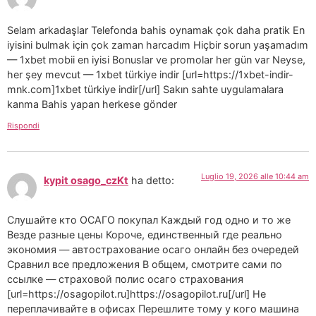
Selam arkadaşlar Telefonda bahis oynamak çok daha pratik En
iyisini bulmak için çok zaman harcadım Hiçbir sorun yaşamadım
— 1xbet mobii en iyisi Bonuslar ve promolar her gün var Neyse,
her şey mevcut — 1xbet türkiye indir [url=https://1xbet-indir-
mnk.com]1xbet türkiye indir[/url] Sakın sahte uygulamalara
kanma Bahis yapan herkese gönder
Rispondi
Luglio 19, 2026 alle 10:44 am
kypit osago_czKt
ha detto:
Слушайте кто ОСАГО покупал Каждый год одно и то же
Везде разные цены Короче, единственный где реально
экономия — автострахование осаго онлайн без очередей
Сравнил все предложения В общем, смотрите сами по
ссылке — страховой полис осаго страхования
[url=https://osagopilot.ru]https://osagopilot.ru[/url] Не
переплачивайте в офисах Перешлите тому у кого машина