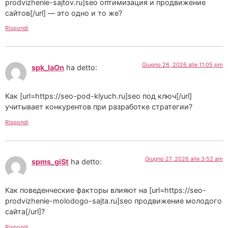
prodvizhenie-sajtov.ru]seo оптимизация и продвижение
сайтов[/url] — это одно и то же?
Rispondi
Giugno 26, 2026 alle 11:05 pm
spk_laOn
ha detto:
Как [url=https://seo-pod-klyuch.ru]seo под ключ[/url]
учитывает конкурентов при разработке стратегии?
Rispondi
Giugno 27, 2026 alle 3:52 am
spms_giSt
ha detto:
Как поведенческие факторы влияют на [url=https://seo-
prodvizhenie-molodogo-sajta.ru]seo продвижение молодого
сайта[/url]?
Rispondi