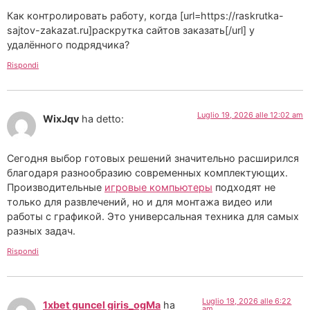
Как контролировать работу, когда [url=https://raskrutka-
sajtov-zakazat.ru]раскрутка сайтов заказать[/url] у
удалённого подрядчика?
Rispondi
Luglio 19, 2026 alle 12:02 am
WixJqv
ha detto:
Сегодня выбор готовых решений значительно расширился
благодаря разнообразию современных комплектующих.
Производительные
игровые компьютеры
подходят не
только для развлечений, но и для монтажа видео или
работы с графикой. Это универсальная техника для самых
разных задач.
Rispondi
Luglio 19, 2026 alle 6:22
1xbet guncel giris_ogMa
ha
am