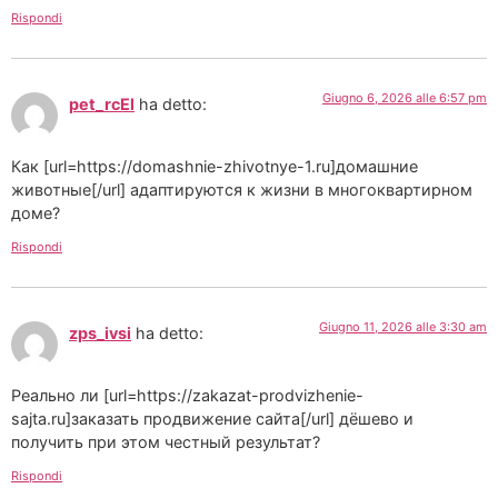
Rispondi
Giugno 6, 2026 alle 6:57 pm
pet_rcEl
ha detto:
Как [url=https://domashnie-zhivotnye-1.ru]домашние
животные[/url] адаптируются к жизни в многоквартирном
доме?
Rispondi
Giugno 11, 2026 alle 3:30 am
zps_ivsi
ha detto:
Реально ли [url=https://zakazat-prodvizhenie-
sajta.ru]заказать продвижение сайта[/url] дёшево и
получить при этом честный результат?
Rispondi