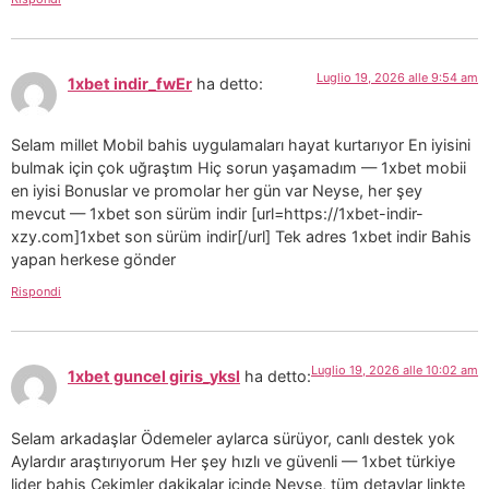
Luglio 19, 2026 alle 9:54 am
1xbet indir_fwEr
ha detto:
Selam millet Mobil bahis uygulamaları hayat kurtarıyor En iyisini
bulmak için çok uğraştım Hiç sorun yaşamadım — 1xbet mobii
en iyisi Bonuslar ve promolar her gün var Neyse, her şey
mevcut — 1xbet son sürüm indir [url=https://1xbet-indir-
xzy.com]1xbet son sürüm indir[/url] Tek adres 1xbet indir Bahis
yapan herkese gönder
Rispondi
Luglio 19, 2026 alle 10:02 am
1xbet guncel giris_yksl
ha detto:
Selam arkadaşlar Ödemeler aylarca sürüyor, canlı destek yok
Aylardır araştırıyorum Her şey hızlı ve güvenli — 1xbet türkiye
lider bahis Çekimler dakikalar içinde Neyse, tüm detaylar linkte