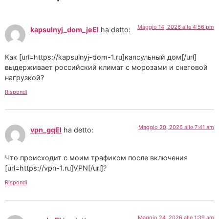
Maggio 14, 2026 alle 4:56 pm
kapsulnyj_dom_jeEl
ha detto:
Как [url=https://kapsulnyj-dom-1.ru]капсульный дом[/url]
выдерживает российский климат с морозами и снеговой
нагрузкой?
Rispondi
Maggio 20, 2026 alle 7:41 am
vpn_gqEl
ha detto:
Что происходит с моим трафиком после включения
[url=https://vpn-1.ru]VPN[/url]?
Rispondi
Maggio 24, 2026 alle 1:39 am