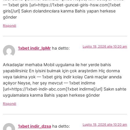
— 1xbet giris [url=https://1xbet-guncel-giris-hsw.com]1xbet
giris[/url] Sakın dolandırıcılara kanma Bahis yapan herkese
gönder
Rispondi
Luglio 19, 2026 alle 10:20 am
1xbet indir_lpMr
ha detto:
Arkadaşlar merhaba Mobil uygulama ile her yerde bahis
yapabilirsiniz En iyisini bulmak için çok araştırdım Hiç donma
veya takılma yok — 1xbet giriş indir kolay Canlı maçlar anında
açılıyor Neyse, her şey mevcut — 1xbet indirme
[url=https://1xbet-indir-abc.com]1xbet indirme[/url] Sakın sahte
uygulamalara kanma Bahis yapan herkese gönder
Rispondi
Luglio 19, 2026 alle 10:20 am
1xbet indir_dzsa
ha detto: