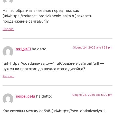
На что обратить внимание перед тем, как
[url=https://zakazat-prodvizhenie-sajta.ru]заказать
продвижение сайта[/url]?
Rispondi
Giugno 24, 2026 alle 1:38 pm
ss1_vaEl
ha detto:
[url=https://sozdanie-sajtov-1.ru]Создание сайтов[/url] —
нужен ли прототип до начала этапа дизайна?
Rispondi
Giugno 24, 2026 alle 5:00 pm
soips_ceEi
ha detto:
Как связаны между собой [url=https://seo-optimizaciya-i-