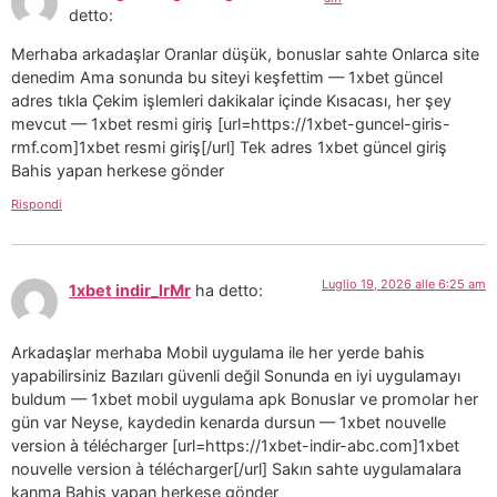
detto:
Merhaba arkadaşlar Oranlar düşük, bonuslar sahte Onlarca site
denedim Ama sonunda bu siteyi keşfettim — 1xbet güncel
adres tıkla Çekim işlemleri dakikalar içinde Kısacası, her şey
mevcut — 1xbet resmi giriş [url=https://1xbet-guncel-giris-
rmf.com]1xbet resmi giriş[/url] Tek adres 1xbet güncel giriş
Bahis yapan herkese gönder
Rispondi
Luglio 19, 2026 alle 6:25 am
1xbet indir_lrMr
ha detto:
Arkadaşlar merhaba Mobil uygulama ile her yerde bahis
yapabilirsiniz Bazıları güvenli değil Sonunda en iyi uygulamayı
buldum — 1xbet mobil uygulama apk Bonuslar ve promolar her
gün var Neyse, kaydedin kenarda dursun — 1xbet nouvelle
version à télécharger [url=https://1xbet-indir-abc.com]1xbet
nouvelle version à télécharger[/url] Sakın sahte uygulamalara
kanma Bahis yapan herkese gönder