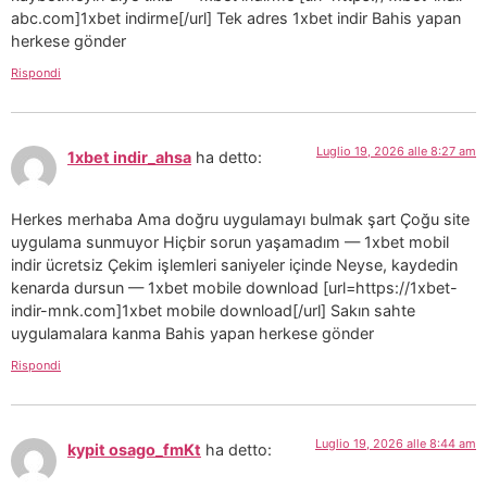
abc.com]1xbet indirme[/url] Tek adres 1xbet indir Bahis yapan
herkese gönder
Rispondi
Luglio 19, 2026 alle 8:27 am
1xbet indir_ahsa
ha detto:
Herkes merhaba Ama doğru uygulamayı bulmak şart Çoğu site
uygulama sunmuyor Hiçbir sorun yaşamadım — 1xbet mobil
indir ücretsiz Çekim işlemleri saniyeler içinde Neyse, kaydedin
kenarda dursun — 1xbet mobile download [url=https://1xbet-
indir-mnk.com]1xbet mobile download[/url] Sakın sahte
uygulamalara kanma Bahis yapan herkese gönder
Rispondi
Luglio 19, 2026 alle 8:44 am
kypit osago_fmKt
ha detto: