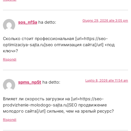
Giugno 29, 2026 alle 3:05 pm
sos_nfSa
ha detto:
Сколько стоит профессиональная [url=https://seo-
optimizaciya-sajta.ru]seo оптимизация сайта[/url] «под
ключ»?
Rispondi
Luglio 8, 2026 alle 11:54 am
spms_npSt
ha detto:
Влияет ли скорость загрузки на [url=https://seo-
prodvizhenie-molodogo-sajta.ru]SEO продвижение
молодого сайта[/url] сильнее, чем на зрелый ресурс?
Rispondi