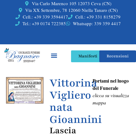
Via Carlo Marenco 105 12073 Ceva (CN)
Via XX Settembre, 78 12060 Niella Tanaro (CN)
Cell.: +39 339 3594417
Cell.: +39 331 8158279
Tel.: +39 0174 722385
Whatsapp: 339 359 4417
Manifesti
Recensioni
Vittorina
Portami nel luogo
del Funerale
Vigliero
clicca su visualizza
mappa
nata
Gioannini
Lascia