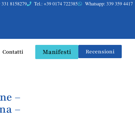
39 331 8158279
Tel.: +39 0174 722385
Whatsapp: 339 359 4417
Manifesti
Recensioni
Contatti
ne –
na –