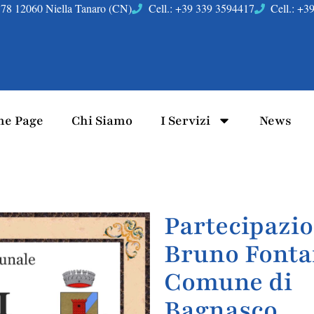
78 12060 Niella Tanaro (CN)
Cell.: +39 339 3594417
Cell.: +
e Page
Chi Siamo
I Servizi
News
Partecipazio
Bruno Fonta
Comune di
Bagnasco