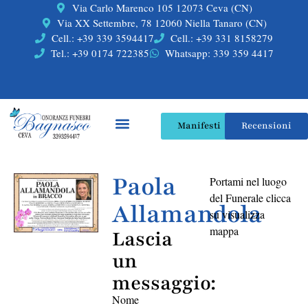
Via Carlo Marenco 105 12073 Ceva (CN)
Via XX Settembre, 78 12060 Niella Tanaro (CN)
Cell.: +39 339 3594417
Cell.: +39 331 8158279
Tel.: +39 0174 722385
Whatsapp: 339 359 4417
Manifesti
Recensioni
Paola
Portami nel luogo
del Funerale clicca
Allamandola
su visualizza
mappa
Lascia
un
messaggio:
Nome