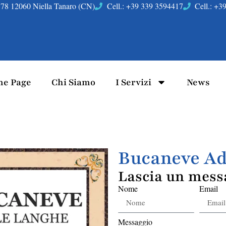
78 12060 Niella Tanaro (CN)
Cell.: +39 339 3594417
Cell.: +
e Page
Chi Siamo
I Servizi
News
Bucaneve A
Lascia un mess
Nome
Email
Messaggio