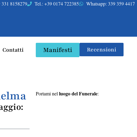
39 331 8158279
Tel.: +39 0174 722385
Whatsapp: 339 359 4417
Manifesti
Recensioni
Contatti
delma
luogo del Funerale
Portami nel
:
aggio: