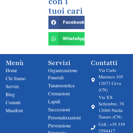
con i
tuoi cari
Facebook
WhatsApp
Menù
Servizi
Contatti
Home
Organizzazione
Via Carlo
Marenco 105
Funerali
Chi Siamo
12073 Ceva
Tanatoestetica
Servizi
(CN)
Cremazioni
Blog
Via XX
Lapidi
Contatti
Settembre, 78
Successioni
Manifesti
12060 Niella
Tanaro (CN)
Personalizzazioni
Cell.: +39 339
Prevenzione
3594417
Funeraria