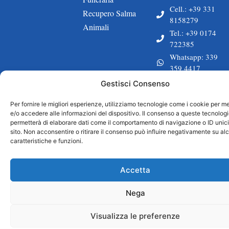
Cell.: +39 331
Recupero Salma
8158279
Animali
Tel.: +39 0174
722385
Whatsapp: 339
359 4417
Email:
Gestisci Consenso
onoranzebagnasc
Per fornire le migliori esperienze, utilizziamo tecnologie come i cookie per 
e/o accedere alle informazioni del dispositivo. Il consenso a queste tecnologi
Privacy policy
Cookie policy
P.IVA: 03397950043
permetterà di elaborare dati come il comportamento di navigazione o ID unic
Powered by 00UP
sito. Non acconsentire o ritirare il consenso può influire negativamente su al
caratteristiche e funzioni.
Accetta
Nega
Visualizza le preferenze