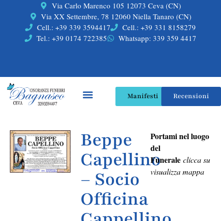
Via Carlo Marenco 105 12073 Ceva (CN)
Via XX Settembre, 78 12060 Niella Tanaro (CN)
Cell.: +39 339 3594417
Cell.: +39 331 8158279
Tel.: +39 0174 722385
Whatsapp: 339 359 4417
Manifesti
Recensioni
Beppe
Portami nel luogo
del
Capellino
Funerale
clicca su
visualizza mappa
– Socio
Officina
Cappellino